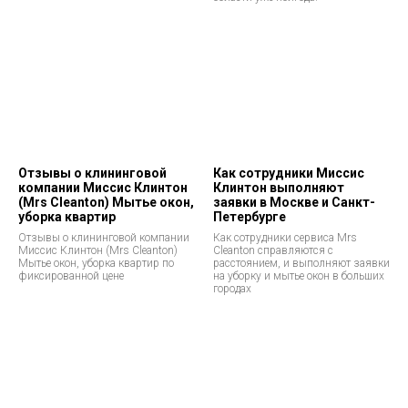
Отзывы о клининговой
Как сотрудники Миссис
компании Миссис Клинтон
Клинтон выполняют
(Mrs Cleanton) Мытье окон,
заявки в Москве и Санкт-
уборка квартир
Петербурге
Отзывы о клининговой компании
Как сотрудники сервиса Mrs
Миссис Клинтон (Mrs Cleanton)
Cleanton справляются с
Мытье окон, уборка квартир по
расстоянием, и выполняют заявки
фиксированной цене
на уборку и мытье окон в больших
городах