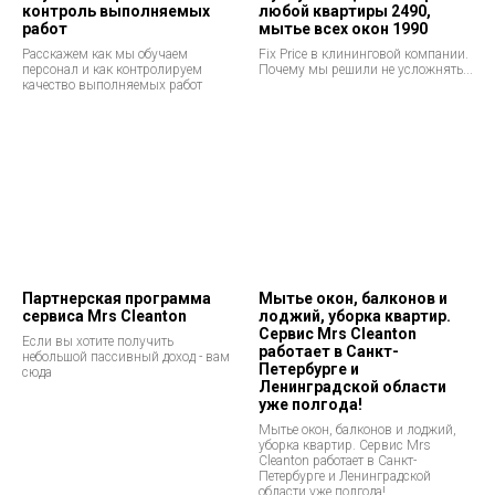
контроль выполняемых
любой квартиры 2490,
работ
мытье всех окон 1990
Расскажем как мы обучаем
Fix Price в клининговой компании.
персонал и как контролируем
Почему мы решили не усложнять...
качество выполняемых работ
Партнерская программа
Мытье окон, балконов и
сервиса Mrs Cleanton
лоджий, уборка квартир.
Сервис Mrs Cleanton
Если вы хотите получить
работает в Санкт-
небольшой пассивный доход - вам
Петербурге и
сюда
Ленинградской области
уже полгода!
Мытье окон, балконов и лоджий,
уборка квартир. Сервис Mrs
Cleanton работает в Санкт-
Петербурге и Ленинградской
области уже полгода!