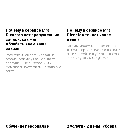
Почему в сервисе Mrs
Почему в сервисе Mrs
Cleanton нет пропущенных
Cleanton такие низкие
заявок, как мы
цены?
обрабатываем ваши
Как мы можем мыть все окна в
заказы
любой квартире вместе с лоджией
за 1990 рублей и убирать любую
Расскажем как организован наш
квартиру за 2490 рублей?
сервис, почему у нас не бывает
пропущенных вызовов и мы
моментально отвечаем на заявки с
сайта
Обучение персонала и
2 услуги - 2 цены. Уборка