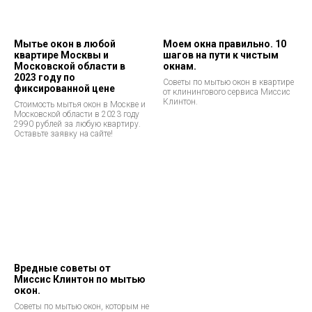
Мытье окон в любой
Моем окна правильно. 10
квартире Москвы и
шагов на пути к чистым
Московской области в
окнам.
2023 году по
Советы по мытью окон в квартире
фиксированной цене
от клинингового сервиса Миссис
Клинтон.
Стоимость мытья окон в Москве и
Московской области в 2023 году
2990 рублей за любую квартиру.
Оставьте заявку на сайте!
Вредные советы от
Миссис Клинтон по мытью
окон.
Советы по мытью окон, которым не