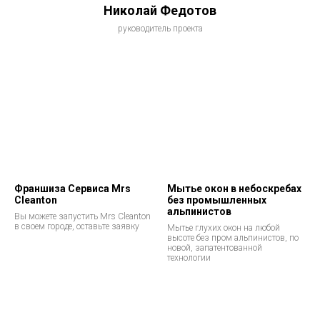
Николай Федотов
руководитель проекта
Франшиза Сервиса Mrs
Мытье окон в небоскребах
Cleanton
без промышленных
альпинистов
Вы можете запустить Mrs Cleanton
в своем городе, оставьте заявку
Мытье глухих окон на любой
высоте без пром альпинистов, по
новой, запатентованной
технологии