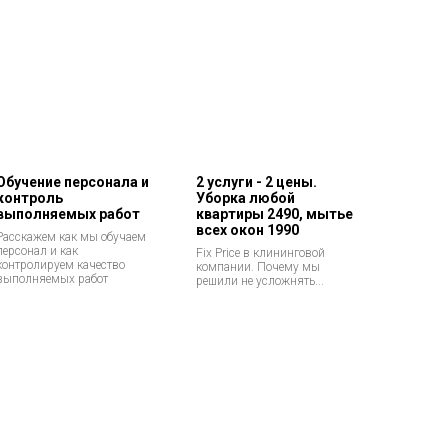
Обучение персонала и
2 услуги - 2 цены.
контроль
Уборка любой
выполняемых работ
квартиры 2490, мытье
всех окон 1990
Расскажем как мы обучаем
персонал и как
Fix Price в клининговой
контролируем качество
компании. Почему мы
выполняемых работ
решили не усложнять...