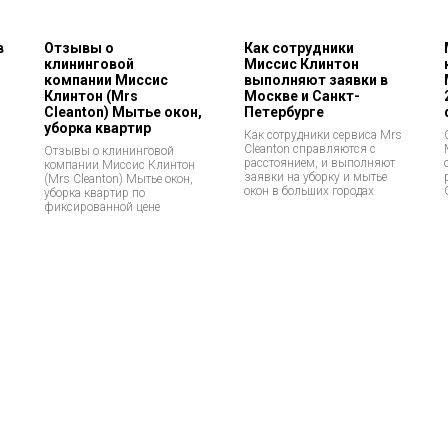
в
Отзывы о
Как сотрудники
клининговой
Миссис Клинтон
компании Миссис
выполняют заявки в
Клинтон (Mrs
Москве и Санкт-
Cleanton) Мытье окон,
Петербурге
уборка квартир
Как сотрудники сервиса Mrs
Cleanton справляются с
Отзывы о клининговой
расстоянием, и выполняют
компании Миссис Клинтон
заявки на уборку и мытье
(Mrs Cleanton) Мытье окон,
окон в больших городах
уборка квартир по
фиксированной цене