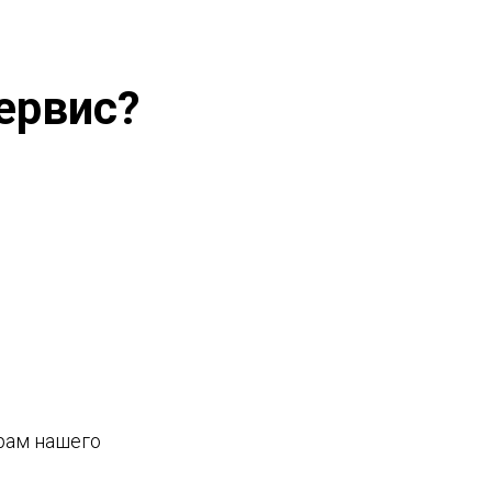
ервис?
рам нашего