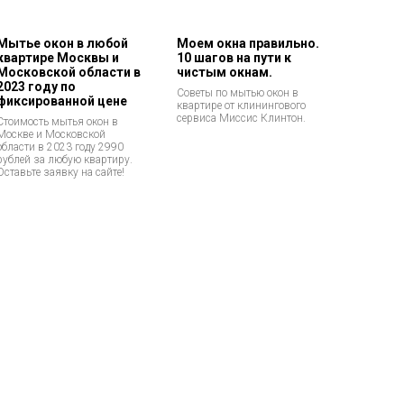
Мытье окон в любой
Моем окна правильно.
квартире Москвы и
10 шагов на пути к
Московской области в
чистым окнам.
2023 году по
Советы по мытью окон в
фиксированной цене
квартире от клинингового
сервиса Миссис Клинтон.
Стоимость мытья окон в
Москве и Московской
области в 2023 году 2990
рублей за любую квартиру.
Оставьте заявку на сайте!