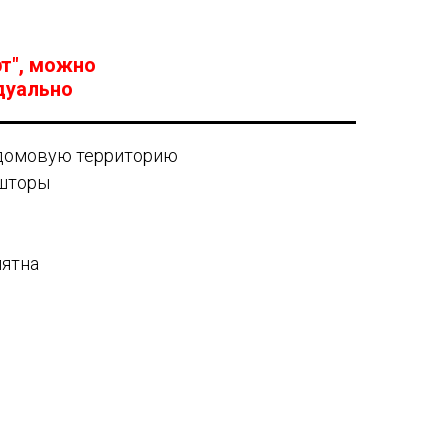
рт", можно
дуально
идомовую территорию
 шторы
пятна