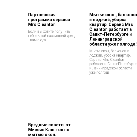
Партнерская
Мытье окон, балконо
программа сервиса
и лоджий, уборка
Mrs Cleanton
квартир. Сервис Mrs
Cleanton работает в
Если вы хотите получить
Санкт-Петербурге и
небольшой пассивный доход
Ленинградской
- вам сюда
области уже полгода!
Мытье окон, балконов и
лоджий, уборка квартир.
Сервис Mrs Cleanton
работает в Санкт-Петербурге
и Ленинградской области
уже полгода!
Вредные советы от
Миссис Клинтон по
мытью окон.