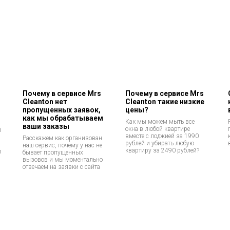
Почему в сервисе Mrs
Почему в сервисе Mrs
Cleanton нет
Cleanton такие низкие
пропущенных заявок,
цены?
как мы обрабатываем
Как мы можем мыть все
ваши заказы
окна в любой квартире
й
вместе с лоджией за 1990
Расскажем как организован
рублей и убирать любую
наш сервис, почему у нас не
квартиру за 2490 рублей?
и
бывает пропущенных
вызовов и мы моментально
отвечаем на заявки с сайта