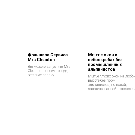
Франшиза Сервиса
Мытье окон в
Mrs Cleanton
небоскребах без
промышленных
Вы можете запустить Mrs
альпинистов
Cleanton в своем городе,
оставьте заявку
Мытье глухих окон на любо
высоте без пром
альпинистов, по новой,
запатентованной технологи